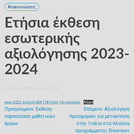
Ανακοινώσεις
Ετήσια έκθεση
εσωτερικής
αξιολόγησης 2023-
2024
admin
27 Ιουνίου, 2024
year-2023-school-SEK118-form-14-synopsis
Λήψη
Προηγούμενο:
Έκθεση-
Επόμενο:
Αξιολόγηση
Πλοήγηση
παρουσίαση μαθητικών
προσφορών για μετακίνηση
έργων
στην Ιταλία στα πλαίσια
άρθρων
προγράμματος Erasmus+